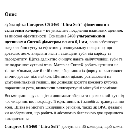
Опис
Зубна щітка
Curaprox CS 5460 "Ultra Soft" фіолетового з
салатовим кольорів
– це унікальне поєднання надм'яких щетинок
та високої ефективності. Оснащена
5460 ультратонкими
щетинками Curen® діаметром всього 0,1 мм
, вона забезпечує
надзвичайно густу та ефективну очищувальну поверхню, що
дозволяє легко видаляти наліт і захищати зуби від карієсу та
пародонтиту. Щітка делікатно очищує навіть найчутливіші зуби та
не подразнює чутливі ясна. Матеріал Curen® робить щетинки не
тільки м'якими, але й стійкими, зберігаючи їх форму та властивості
значно довше, ніж нейлон. Щетинки щільно розташовані на
ультракомпактній голівці, що дозволяє досягти кожного куточка
порожнини рота, включаючи важкодоступні міжзубні проміжки.
Восьмигранна ручка щітки допомагає зберігати правильний кут під
час чищення, що покращує її ефективність і запобігає травмуванню
ясен. Щітка не містить шкідливих речовин, таких як BPA, фталати
чи азобарвники, що робить її абсолютно безпечною для щоденного
використання.
Curaprox CS 5460 "Ultra Soft"
доступна в 36 кольорах, щоб кожен