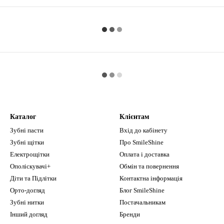
Каталог
Клієнтам
Зубні пасти
Вхід до кабінету
Зубні щітки
Про SmileShine
Електрощітки
Оплата і доставка
Ополіскувачі+
Обмін та повернення
Діти та Підлітки
Контактна інформація
Орто-догляд
Блог SmileShine
Зубні нитки
Постачальникам
Інший догляд
Бренди