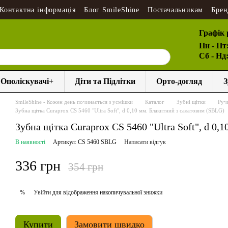
Контактна інформація
Блог SmileShine
Постачальникам
Брен
Графік 
Пн - Пт
Сб - Нд
Ополіскувачі+
Діти та Підлітки
Орто-догляд
З
SmileShine - Кожен день починається з усмішки
Каталог
Зубні щітки
Ручн
Зубна щітка Curaprox CS 5460 "Ultra Soft", d 0,10 мм. Блакитний з салатовим (SBLG)
Зубна щітка Curaprox CS 5460 "Ultra Soft", d 0
В наявності
Артикул: CS 5460 SBLG
Написати відгук
336 грн
354 грн
Увійти
для відображення накопичувальної знижки
%
Купити
Замовити швидко