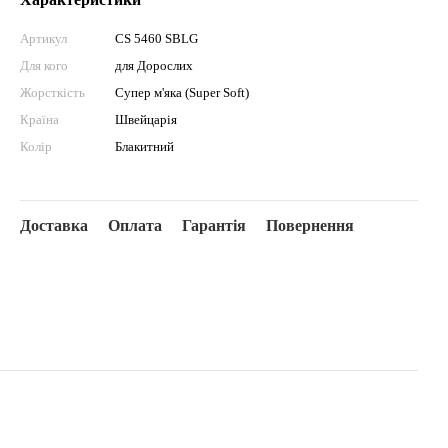
Артикул
CS 5460 SBLG
Для кого
для Дорослих
Жорсткість
Супер м'яка (Super Soft)
Країна
Швейцарія
Колір
Блакитний
Доставка
Оплата
Гарантія
Повернення