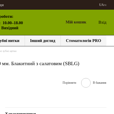
ди
UA
ru
роботи:
Мій кошик
Вхід
:
10.00–18.00
: Вихідний
убні нитки
Інший догляд
Стоматологія PRO
і зубні щітки
,10 мм. Блакитний з салатовим (SBLG)
Порівняти
В бажання
Характеристики