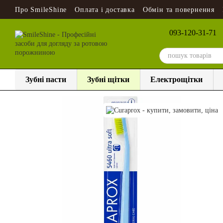
Перейти до основного контенту
Про SmileShine
Оплата і доставка
Обмін та повернення
093-120-31-71
Зубні пасти
Зубні щітки
Електрощітки