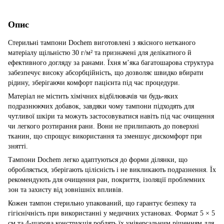
Опис
Стерильні тампони Dochem виготовлені з якісного нетканого
матеріалу щільністю 30 г/м² та призначені для делікатного й
ефективного догляду за ранами. Їхня м’яка багатошарова структура
забезпечує високу абсорбційність, що дозволяє швидко вбирати
рідину, зберігаючи комфорт пацієнта під час процедури.
Матеріал не містить хімічних відбілювачів чи будь-яких
подразнюючих добавок, завдяки чому тампони підходять для
чутливої шкіри та можуть застосовуватися навіть під час очищення
чи легкого розтирання рани. Вони не прилипають до поверхні
тканин, що спрощує використання та зменшує дискомфорт при
знятті.
Тампони Dochem легко адаптуються до форми ділянки, що
обробляється, зберігають цілісність і не викликають подразнення. Їх
рекомендують для очищення ран, покриття, ізоляції проблемних
зон та захисту від зовнішніх впливів.
Кожен тампон стерильно упакований, що гарантує безпеку та
гігієнічність при використанні у медичних установах. Формат 5 × 5
см та 4-шарова конструкція роблять їх універсальним рішенням для