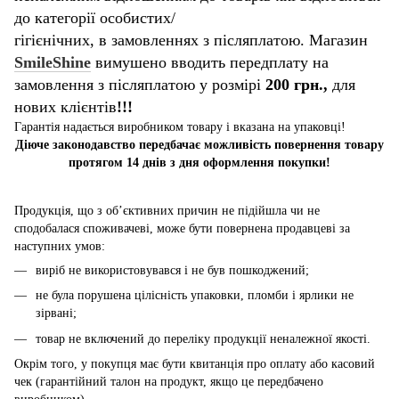
до категорії особистих/
гігієнічних, в замовленнях з післяплатою. Магазин
SmileShine
вимушено вводить передплату на
замовлення з післяплатою у розмірі
200 грн.,
для
нових клієнтів
!!!
Гарантія надається виробником товару і вказана на упаковці!
Діюче законодавство передбачає можливість повернення товару
протягом 14 днів з дня оформлення покупки!
Продукція, що з об’єктивних причин не підійшла чи не
сподобалася споживачеві, може бути повернена продавцеві за
наступних умов:
виріб не використовувався і не був пошкоджений;
не була порушена цілісність упаковки, пломби і ярлики не
зірвані;
товар не включений до переліку продукції неналежної якості.
Окрім того, у покупця має бути квитанція про оплату або касовий
чек (гарантійний талон на продукт, якщо це передбачено