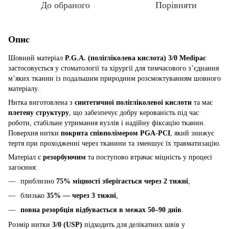
До обраного
Порівняти
Опис
Шовний матеріал
P.G.A. (полігліколева кислота) 3/0 Medipac
застосовується у стоматології та хірургії для тимчасового з’єднання
м’яких тканин із подальшим природним розсмоктуванням шовного
матеріалу.
Нитка виготовлена з
синтетичної полігліколевої кислоти
та має
плетену структуру
, що забезпечує добру керованість під час
роботи, стабільне утримання вузлів і надійну фіксацію тканин.
Поверхня нитки
покрита співполімером PGA-PCI
, який знижує
тертя при проходженні через тканини та зменшує їх травматизацію.
Матеріал є
резорбуючим
та поступово втрачає міцність у процесі
загоєння:
приблизно
75% міцності зберігається через 2 тижні
,
близько
35% — через 3 тижні
,
повна резорбція відбувається в межах 50–90 днів
.
Розмір нитки
3/0 (USP)
підходить для делікатних швів у