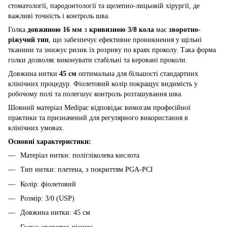
стоматології, пародонтології та щелепно-лицьовій хірургії, де
важливі точність і контроль шва.
Голка
довжиною 16 мм
з
кривизною 3/8 кола
має
зворотно-
ріжучий тип
, що забезпечує ефективне проникнення у щільні
тканини та знижує ризик їх розриву по краях проколу. Така форма
голки дозволяє виконувати стабільні та керовані проколи.
Довжина нитки
45 см
оптимальна для більшості стандартних
клінічних процедур. Фіолетовий колір покращує видимість у
робочому полі та полегшує контроль розташування шва.
Шовний матеріал Medipac відповідає вимогам професійної
практики та призначений для регулярного використання в
клінічних умовах.
Основні характеристики:
Матеріал нитки: полігліколева кислота
Тип нитки: плетена, з покриттям PGA-PCI
Колір: фіолетовий
Розмір: 3/0 (USP)
Довжина нитки: 45 см