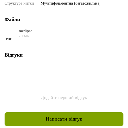
Структура нитки
Мультифіламентна (багатожильна)
Файли
medipac
2.1 МБ
PDF
Відгуки
Додайте перший відгук
Написати відгук