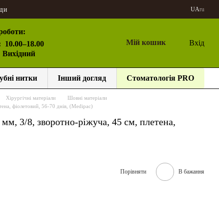
ди
UA
ru
роботи:
Мій кошик
Вхід
:
10.00–18.00
: Вихідний
убні нитки
Інший догляд
Стоматологія PRO
Хірургічні матеріали
Шовні матеріали
ена, фіолетовий, 56-70 днів, (Medipac)
м, 3/8, зворотно-ріжуча, 45 см, плетена,
Порівняти
В бажання