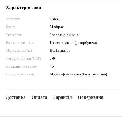
Характеристики
Артикул
13481
Бренд
Medipac
Тип голки
Зворотно-ріжуча
Розсмоктуваність
Розсмоктувані (резорбуюча)
Матеріал нитки
Поліглактин
Товщина нитки (USP)
5-0
Довжина нитки, см
45
Структура нитки
Мультифіламентна (багатожильна)
Доставка
Оплата
Гарантія
Повернення