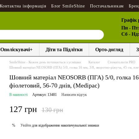
Контактна інформація
Блог SmileShine
Постачальникам
Брен
Графік 
Пн - Пт
Сб - Нд
Ополіскувачі+
Діти та Підлітки
Орто-догляд
З
SmileShine - Кожен день починається з усмішки
Каталог
Стоматологія PRO
Шовний матеріал NEOSORB (ПГА) 5/0, голка 16 мм, 3/8, зворотно-ріжуча, 45 см, плет
Шовний матеріал NEOSORB (ПГА) 5/0, голка 16 м
фіолетовий, 56-70 днів, (Medipac)
В наявності
Артикул: 13481
Написати відгук
127 грн
130 грн
Увійти
для відображення накопичувальної знижки
%