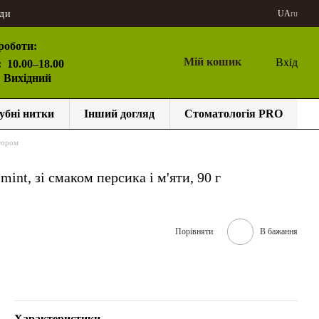
ди
UA
ru
роботи:
Мій кошик
Вхід
:
10.00–18.00
: Вихідний
убні нитки
Інший догляд
Стоматологія PRO
тором
int, зі смаком персика і м'яти, 90 г
Порівняти
В бажання
Характеристики