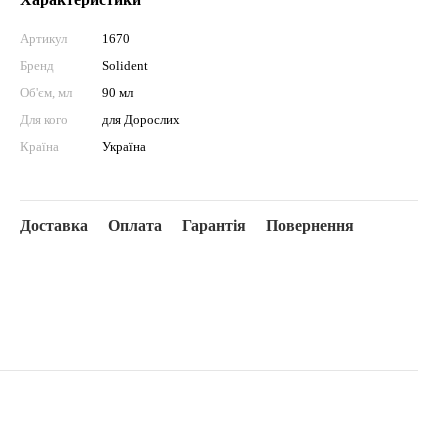
Артикул
1670
Бренд
Solident
Об'єм, мл
90 мл
Для кого
для Дорослих
Країна
Україна
Доставка
Оплата
Гарантія
Повернення