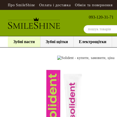
Перейти до основного контенту
Про SmileShine
Оплата і доставка
Обмін та повернення
093-120-31-71
Зубні пасти
Зубні щітки
Електрощітки