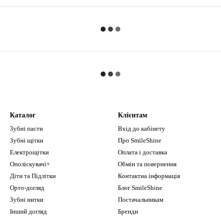
Каталог
Клієнтам
Зубні пасти
Вхід до кабінету
Зубні щітки
Про SmileShine
Електрощітки
Оплата і доставка
Ополіскувачі+
Обмін та повернення
Діти та Підлітки
Контактна інформація
Орто-догляд
Блог SmileShine
Зубні нитки
Постачальникам
Інший догляд
Бренди