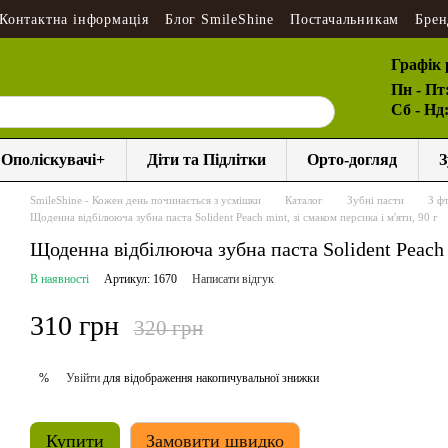
Контактна інформація
Блог SmileShine
Постачальникам
Брен
Графік 
Пн - Пт
Сб - Нд
Ополіскувачі+
Діти та Підлітки
Орто-догляд
З
SmileShine - Кожен день починається з усмішки
Каталог
Зубні пасти
З ф
Щоденна відбілююча зубна паста Solident Peach mint, зі смаком персика і м'яти, 90 г
Щоденна відбілююча зубна паста Solident Peach m
В наявності
Артикул: 1670
Написати відгук
310 грн
320 грн
Увійти
для відображення накопичувальної знижки
%
Купити
Замовити швидко