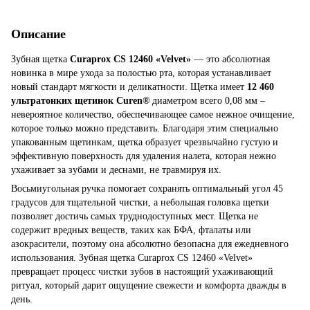
Описание
Зубная щетка
Curaprox CS 12460 «Velvet»
— это абсолютная
новинка в мире ухода за полостью рта, которая устанавливает
новый стандарт мягкости и деликатности. Щетка имеет
12 460
ультратонких щетинок Curen®
диаметром всего 0,08 мм –
невероятное количество, обеспечивающее самое нежное очищение,
которое только можно представить. Благодаря этим специально
упакованным щетинкам, щетка образует чрезвычайно густую и
эффективную поверхность для удаления налета, которая нежно
ухаживает за зубами и деснами, не травмируя их.
Восьмиугольная ручка помогает сохранять оптимальный угол 45
градусов для тщательной чистки, а небольшая головка щетки
позволяет достичь самых труднодоступных мест. Щетка не
содержит вредных веществ, таких как БФА, фталаты или
азокрасители, поэтому она абсолютно безопасна для ежедневного
использования. Зубная щетка Curaprox CS 12460 «Velvet»
превращает процесс чистки зубов в настоящий ухаживающий
ритуал, который дарит ощущение свежести и комфорта дважды в
день.