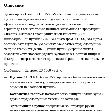
Описание
Зубная щетка Curaprox CS 1560 «Soft» лилового цвета з синей
щетиной — идеальный выбор для тех, кто стремится к
эффективному уходу за зубами и деснами, а также отличный
вариант для тех, кто только начинает знакомиться с продукцией
Curaprox. Благодаря своей уникальной конструкции и
инновационной щетине CUREN® диаметром 0,15 мм, эта щетка
обеспечивает тщательную очистку даже самых труднодоступных
мест, не травмируя десны. Щетина щетки умеренно мягкая,
благодаря чему способна удалять зубной налет, остатки пищи и
бактерии, которые являются причинами кариеса и воспалительных
процессов.
Особенности Curaprox CS 1560 «Soft»:
Щетина CUREN®
: более 1560 щетинок обеспечивают плотную
и качественную чистку, которую невозможно получить с
обычной нейлоновой щетиной.
Компактная головка
: помогает легко очищать задние зубы и
другие труднодоступные участки полости рта.
Эргономичная ручка
: специальная конструкция ручки
позволяет удобно держать щетку под правильным углом, что