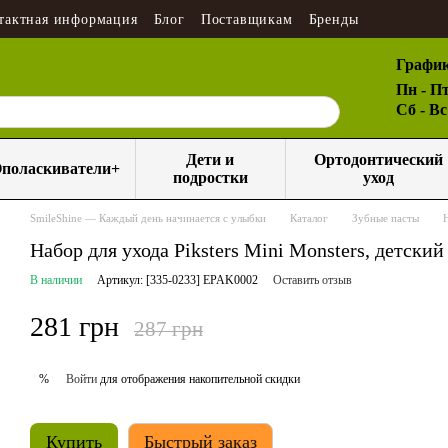
тактная информация
Блог
Поставщикам
Бренды
График
Пн - Пт
Сб - В
Дети и
Ортодонтический
поласкиватели+
подростки
уход
SmileShine — Каждый день начинается с улыбки
Каталог
Зубные пасты
Набор для ухода Piksters Mini Monsters, детский
В наличии
Артикул: [335-0233] EPAK0002
Оставить отзыв
281 грн
287 грн
Войти
для отображения накопительной скидки
%
Купить
Быстрый заказ