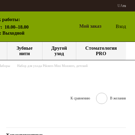
UA
ru
 работы:
Мой заказ
Вход
:
10.00–18.00
с: Выходной
Зубные
Другой
Стоматология
нити
уход
PRO
Наборы
Набор для ухода Piksters Mini Monsters, детский
К сравнению
В желания