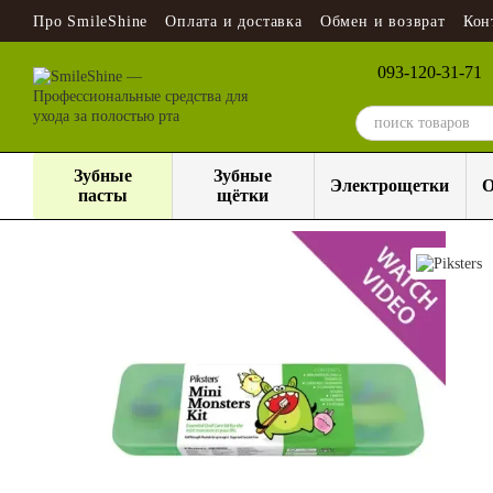
Перейти к основному контенту
Про SmileShine
Оплата и доставка
Обмен и возврат
Кон
093-120-31-71
Зубные
Зубные
Электрощетки
О
пасты
щётки