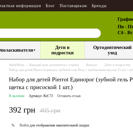
тактная информация
Блог
Поставщикам
Бренды
График
Пн - Пт
Сб - В
Дети и
Ортодонтический
поласкиватели+
подростки
уход
SmileShine — Каждый день начинается с улыбки
Каталог
Дети и подростки
Набор для детей Pierrot Единорог (зубной гель Piwy с клубничным вкусом 25 мл + зуб
Набор для детей Pierrot Единорог (зубной гель 
щетка с присоской 1 шт.)
В наличии
Артикул: Ref.73
Оставить отзыв
392 грн
405 грн
Войти
для отображения накопительной скидки
%