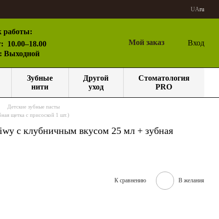
UA
ru
 работы:
Мой заказ
Вход
:
10.00–18.00
с: Выходной
Зубные
Другой
Стоматология
нити
уход
PRO
Детские зубные пасты
ная щетка с присоской 1 шт.)
Piwy с клубничным вкусом 25 мл + зубная
К сравнению
В желания