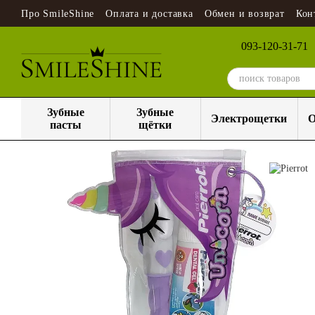
Перейти к основному контенту
Про SmileShine
Оплата и доставка
Обмен и возврат
Кон
093-120-31-71
Зубные
Зубные
Электрощетки
О
пасты
щётки