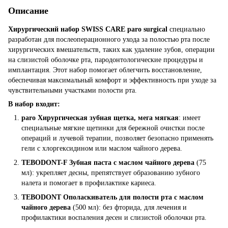
Описание
Хирургический набор SWISS CARE paro surgical
специально
разработан для послеоперационного ухода за полостью рта после
хирургических вмешательств, таких как удаление зубов, операции
на слизистой оболочке рта, пародонтологические процедуры и
имплантация. Этот набор помогает облегчить восстановление,
обеспечивая максимальный комфорт и эффективность при уходе за
чувствительными участками полости рта.
В набор входит:
paro Хирургическая зубная щетка, мега мягкая
: имеет
специальные мягкие щетинки для бережной очистки после
операций и лучевой терапии, позволяет безопасно применять
гели с хлоргексидином или маслом чайного дерева.
TEBODONT-F Зубная паста с маслом чайного дерева
(75
мл): укрепляет десны, препятствует образованию зубного
налета и помогает в профилактике кариеса.
TEBODONT Ополаскиватель для полости рта с маслом
чайного дерева
(500 мл): без фторида, для лечения и
профилактики воспаления десен и слизистой оболочки рта.