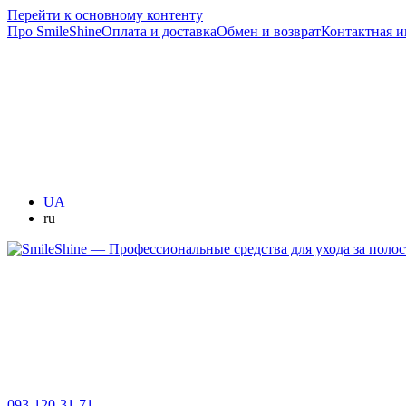
Перейти к основному контенту
Про SmileShine
Оплата и доставка
Обмен и возврат
Контактная 
UA
ru
093-120-31-71