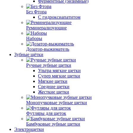
Ферментные (энзимные)
Без Фтора
С гидроксиапатитом
Реминерализующие
Наборы
Дозатор-выжиматель
Зубные щётки
Ручные зубные щетки
Ультра мягкие щетки
Супер мягкие щетки
Мягкие щетки
Средние щетки
Жесткие щетки
Монопучковые зубные щетки
Футляры для щеток
Бамбуковые зубные щетки
Электрощетки