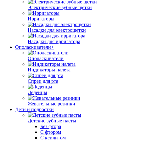
Электрические зубные щетки
Ирригаторы
Насадки для электрощетки
Насадки для ирригатора
Ополаскиватели+
Ополаскиватели
Индикаторы налета
Спреи для рта
Леденцы
Жевательные резинки
Дети и подростки
Детские зубные пасты
Без фтора
С фтором
С ксилитом