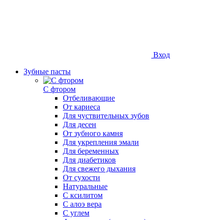
Вход
Зубные пасты
С фтором
Отбеливающие
От кариеса
Для чуствительных зубов
Для десен
От зубного камня
Для укрепления эмали
Для беременных
Для диабетиков
Для свежего дыхания
От сухости
Натуральные
С ксилитом
С алоэ вера
С углем