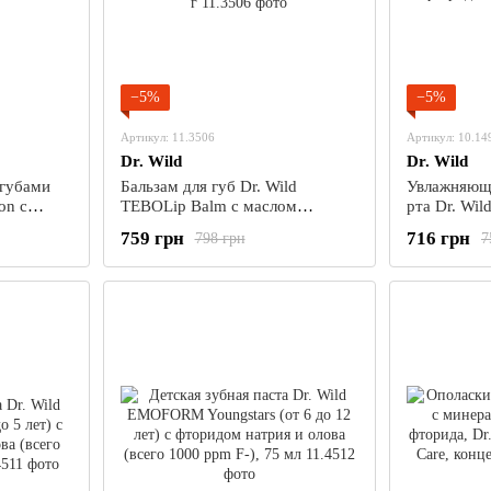
−5%
−5%
Артикул: 11.3506
Артикул: 10.14
Dr. Wild
Dr. Wild
 губами
Бальзам для губ Dr. Wild
Увлажняющи
on с
TEBOLip Balm с маслом
рта Dr. Wi
 (2,5%),
чайного дерева (Melaleuca
фторидом, 
759 грн
716 грн
798 грн
7
Alternifolia), 2 x 5 г