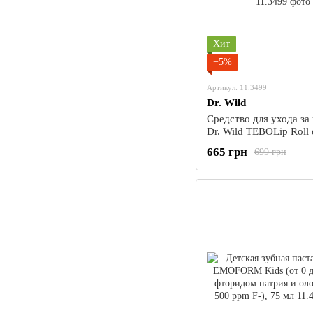
Хит
−5%
Артикул: 11.3499
Dr. Wild
Средство для ухода за
Dr. Wild TEBOLip Roll 
маслом чайного дерева
665 грн
699 грн
10 мл