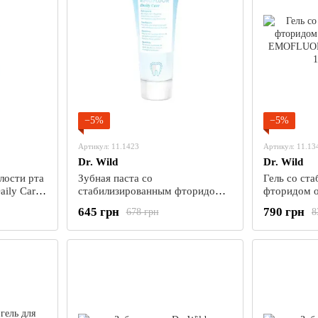
−5%
−5%
Артикул: 11.1423
Артикул: 11.13
Dr. Wild
Dr. Wild
лости рта
Зубная паста со
Гель со ст
ily Care
стабилизированным фторидом
фторидом о
и и
олова Dr. Wild EMOFLUOR Daily
EMOFLUOR I
645 грн
790 грн
678 грн
8
Care, 75 мл
мл