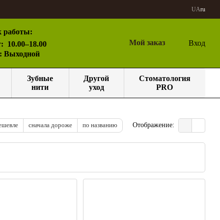
UA
ru
 работы:
Мой заказ
Вход
:
10.00–18.00
с: Выходной
Зубные
Другой
Стоматология
нити
уход
PRO
ешевле
сначала дороже
по названию
Отображение: