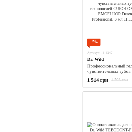
−5%
Артикул: 11.1347
Dr. Wild
Профессиональный гел
чувствительных зубов 
технологией CUROLOX
1 514 грн
1 593 грн
EMOFLUOR Desens Ge
Professional, 3 мл