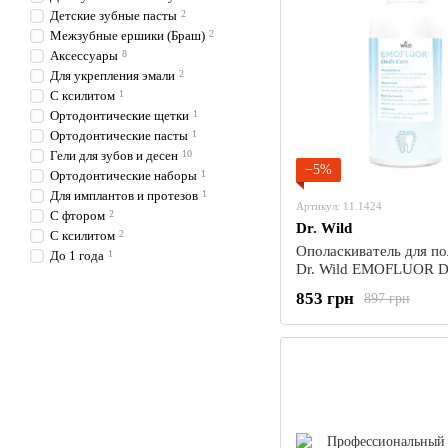
Детские зубные пасты
2
Межзубные ершики (Браш)
2
Аксессуары
8
Для укрепления эмали
2
С ксилитом
1
Ортодонтические щетки
1
Ортодонтические пасты
1
Гели для зубов и десен
10
−5%
Ортодонтические наборы
1
Для имплантов и протезов
1
Артикул: 11.1424
С фтором
2
Dr. Wild
С ксилитом
2
Ополаскиватель для по
До 1 года
1
Dr. Wild EMOFLUOR Da
с минеральными солям
853 грн
897 грн
фторидом, 500 мл