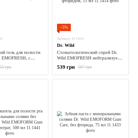
−5%
91
Артикул: 11.1414
Dr. Wild
й гель для полости
Стоматологический спрей Dr.
ld EMOFRESH, с
Wild EMOFRESH нейтрализует
75 мл
бактерии, освежает дыхание, с
539 грн
53 грн
567 грн
фторидом, 15 мл