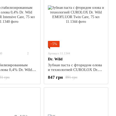
−5%
40
2
Артикул: 11.1344
Dr. Wild
абилизированным
Зубная паста с фторидом олова
лова 0,4% Dr. Wild
и технологией CUROLOX Dr.
ntensive Care, 75
Wild EMOFLUOR Twin Care, 75
847 грн
31 грн
891 грн
мл