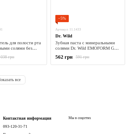
−5%
41
Артикул: 11.1433
Dr. Wild
тель для полости рта
Зубная паста с минеральными
ными солями без
солями Dr. Wild EMOFORM Gum
Dr. Wild EMOFORM
Care, без фторида, 75 мл
562 грн
 038 грн
591 грн
концентрат, 500 мл
оказать все
Мы в соцсетях
Контактная информация
093-120-31-71