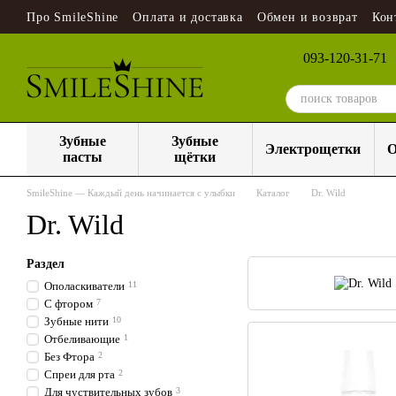
Перейти к основному контенту
Про SmileShine
Оплата и доставка
Обмен и возврат
Кон
093-120-31-71
Зубные
Зубные
Электрощетки
О
пасты
щётки
SmileShine — Каждый день начинается с улыбки
Каталог
Dr. Wild
Dr. Wild
Раздел
Ополаскиватели
11
С фтором
7
Зубные нити
10
Отбеливающие
1
Без Фтора
2
Спреи для рта
2
Для чуствительных зубов
3