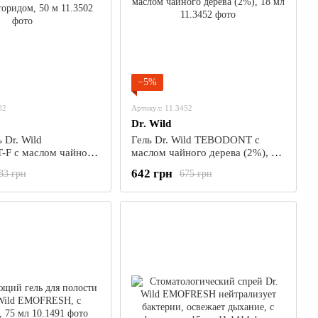
−5%
02
Артикул: 11.3452
Dr. Wild
 Dr. Wild
Гель Dr. Wild TEBODONT с
F с маслом чайного
маслом чайного дерева (2%), 18
торидом, 50 м
мл
642 грн
83 грн
675 грн