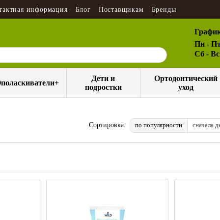
тактная информация
Блог
Поставщикам
Бренды
График
Пн - Пт
Сб - В
Дети и
Ортодонтический
поласкиватели+
подростки
уход
по популярности
сначала д
Сортировка: