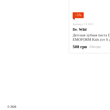
−5%
Артикул: 11.4511
Dr. Wild
Детская зубная паста D
EMOFORM Kids (от 0 до
фторидом натрия и оло
508 грн
534 грн
500 ppm F-), 75 мл
© 2026