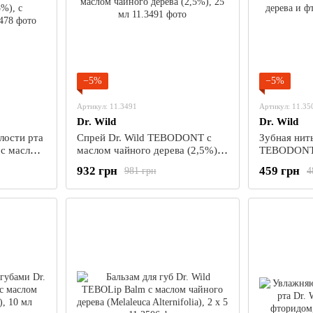
−5%
−5%
Артикул: 11.3491
Артикул: 11.35
Dr. Wild
Dr. Wild
лости рта
Спрей Dr. Wild TEBODONT с
Зубная нить
 с маслом
маслом чайного дерева (2,5%),
TEBODONT-
 с
25 мл
дерева и ф
932 грн
459 грн
981 грн
4