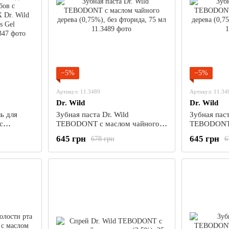
−5%
−5%
Артикул: 11.3489
Артикул: 11.34
Dr. Wild
Dr. Wild
ь для
Зубная паста Dr. Wild
Зубная паст
с
TEBODONT с маслом чайного
TEBODONT-
 Dr. Wild
дерева (0,75%), без фторида, 75
дерева (0,7
645 грн
645 грн
678 грн
6
l
мл
мл