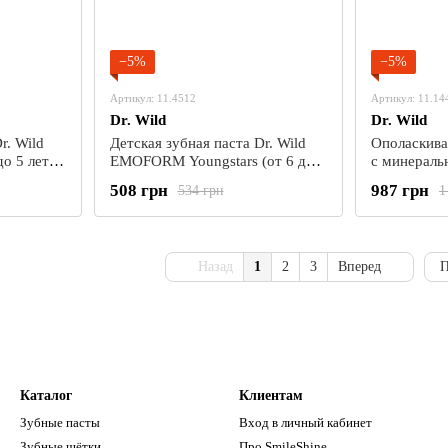
−5%
−5%
Артикул: 11.4512
Артикул: 11.14
Dr. Wild
Dr. Wild
r. Wild
Детская зубная паста Dr. Wild
Ополаскива
 5 лет) с
EMOFORM Youngstars (от 6 до
с минераль
ва (всего
12 лет) с фторидом натрия и
фторида, 
508 грн
987 грн
534 грн
1
олова (всего 1000 ppm F-), 75 мл
Gum Care, 
Назад
1
2
3
Вперед
П
Каталог
Клиентам
Зубные пасты
Вход в личный кабинет
Зубные щётки
Про SmileShine