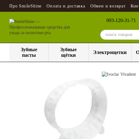
Перейти к основному контенту
Про SmileShine
Оплата и доставка
Обмен и возврат
Кон
093-120-31-71
Зубные
Зубные
Электрощетки
О
пасты
щётки