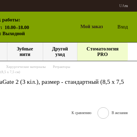
UA
ru
 работы:
Мой заказ
Вход
:
10.00–18.00
с: Выходной
Зубные
Другой
Стоматология
нити
уход
PRO
Хирургические материалы
Ретракторы
(8,5 x 7,5 см)
ate 2 (3 кіл.), размер - стандартный (8,5 x 7,5
К сравнению
В желания