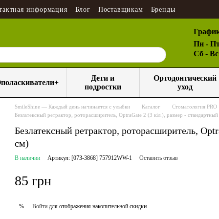
тактная информация
Блог
Поставщикам
Бренды
График
Пн - Пт
Сб - В
Дети и
Ортодонтический
поласкиватели+
подростки
уход
SmileShine — Каждый день начинается с улыбки
Каталог
Стоматология PRO
Безлатексный ретрактор, роторасширитель, OptraGate 2 (3 кіл.), размер - стандартный 
Безлатексный ретрактор, роторасширитель, OptraG
см)
В наличии
Артикул: [073-3868] 757912WW-1
Оставить отзыв
85 грн
Войти
для отображения накопительной скидки
%