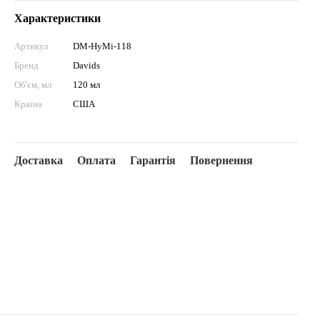
Характеристики
Артикул
DM-HyMi-118
Бренд
Davids
Об'єм, мл
120 мл
Країна
США
Доставка
Оплата
Гарантія
Повернення