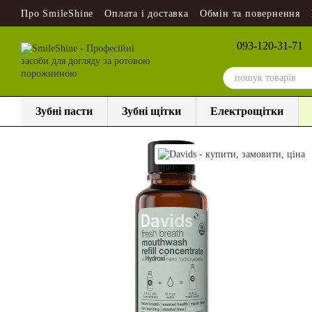
Перейти до основного контенту
Про SmileShine
Оплата і доставка
Обмін та повернення
093-120-31-71
Зубні пасти
Зубні щітки
Електрощітки