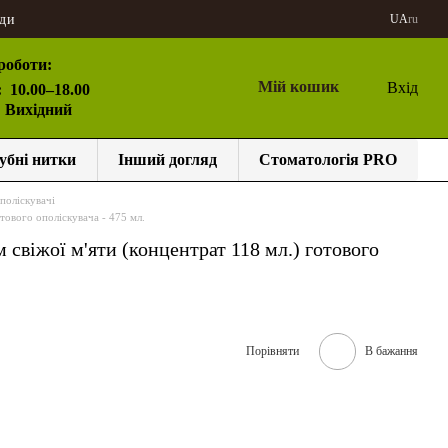
ди
UA
ru
роботи:
Мій кошик
Вхід
:
10.00–18.00
: Вихідний
убні нитки
Інший догляд
Стоматологія PRO
поліскувачі
тового ополіскувача - 475 мл.
 свіжої м'яти (концентрат 118 мл.) готового
Порівняти
В бажання