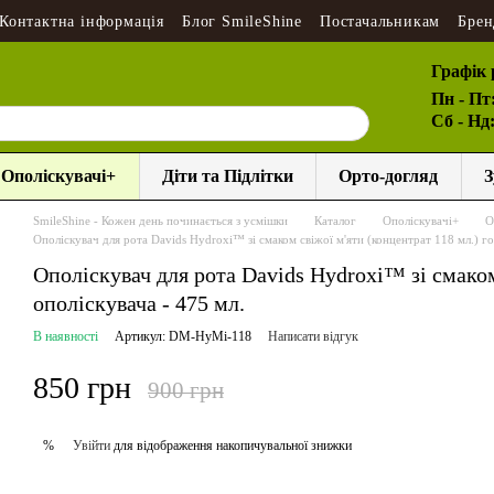
Контактна інформація
Блог SmileShine
Постачальникам
Брен
Графік 
Пн - Пт
Сб - Нд
Ополіскувачі+
Діти та Підлітки
Орто-догляд
З
SmileShine - Кожен день починається з усмішки
Каталог
Ополіскувачі+
О
Ополіскувач для рота Davids Hydroxi™ зі смаком свіжої м'яти (концентрат 118 мл.) го
Ополіскувач для рота Davids Hydroxi™ зі смаком
ополіскувача - 475 мл.
В наявності
Артикул: DM-HyMi-118
Написати відгук
850 грн
900 грн
Увійти
для відображення накопичувальної знижки
%