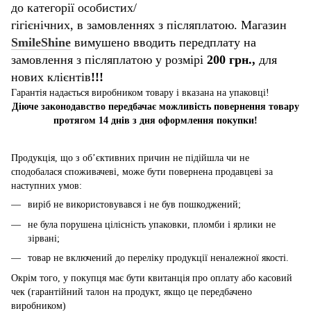
до категорії особистих/
гігієнічних, в замовленнях з післяплатою. Магазин
SmileShine
вимушено вводить передплату на
замовлення з післяплатою у розмірі
200 грн.,
для
нових клієнтів
!!!
Гарантія надається виробником товару і вказана на упаковці!
Діюче законодавство передбачає можливість повернення товару
протягом 14 днів з дня оформлення покупки!
Продукція, що з об’єктивних причин не підійшла чи не
сподобалася споживачеві, може бути повернена продавцеві за
наступних умов:
виріб не використовувався і не був пошкоджений;
не була порушена цілісність упаковки, пломби і ярлики не
зірвані;
товар не включений до переліку продукції неналежної якості.
Окрім того, у покупця має бути квитанція про оплату або касовий
чек (гарантійний талон на продукт, якщо це передбачено
виробником)