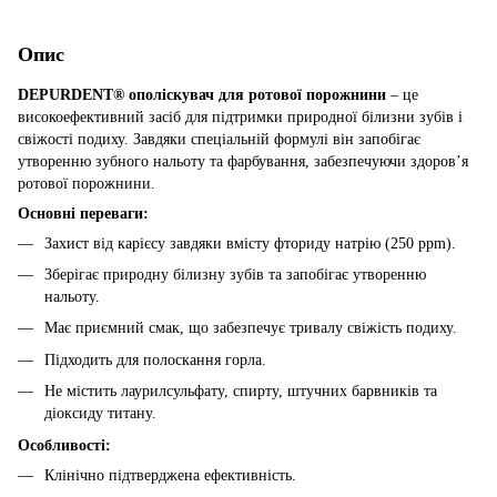
Опис
DEPURDENT® ополіскувач для ротової порожнини
– це
високоефективний засіб для підтримки природної білизни зубів і
свіжості подиху. Завдяки спеціальній формулі він запобігає
утворенню зубного нальоту та фарбування, забезпечуючи здоров’я
ротової порожнини.
Основні переваги:
Захист від карієсу завдяки вмісту фториду натрію (250 ppm).
Зберігає природну білизну зубів та запобігає утворенню
нальоту.
Має приємний смак, що забезпечує тривалу свіжість подиху.
Підходить для полоскання горла.
Не містить лаурилсульфату, спирту, штучних барвників та
діоксиду титану.
Особливості:
Клінічно підтверджена ефективність.