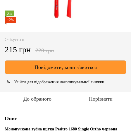
Хіт
−2%
Очікується
215 грн
220 грн
Повідомити, коли з'явиться
Увійти
для відображення накопичувальної знижки
%
До обраного
Порівняти
Опис
Монопучкова зубна щітка Pesitro 1680 Single Ortho червона