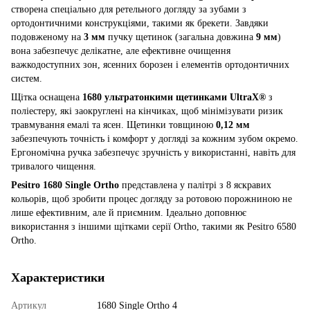
створена спеціально для ретельного догляду за зубами з
ортодонтичними конструкціями, такими як брекети. Завдяки
подовженому на
3 мм
пучку щетинок (загальна довжина
9 мм
)
вона забезпечує делікатне, але ефективне очищення
важкодоступних зон, ясенних борозен і елементів ортодонтичних
систем.
Щітка оснащена
1680 ультратонкими щетинками UltraX®
з
поліестеру, які заокруглені на кінчиках, щоб мінімізувати ризик
травмування емалі та ясен. Щетинки товщиною
0,12 мм
забезпечують точність і комфорт у догляді за кожним зубом окремо.
Ергономічна ручка забезпечує зручність у використанні, навіть для
тривалого чищення.
Pesitro 1680 Single Ortho
представлена у палітрі з 8 яскравих
кольорів, щоб зробити процес догляду за ротовою порожниною не
лише ефективним, але й приємним. Ідеально доповнює
використання з іншими щітками серії Ortho, такими як Pesitro 6580
Ortho.
Характеристики
Артикул
1680 Single Ortho 4