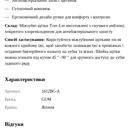
Антибактеріальний захист щетинок.
Гігієнічний ковпачок.
Ергономічний дизайн ручки для комфорту і контролю.
Склад:
Міжзубні щітки Trav-Ler виготовлені з гнучкого нейлону,
покритого хлоргексидином для антибактеріального захисту.
Спосіб застосування:
Користуйтеся міжзубними щітками після
кожного прийому їжі, щоб запобігти залишкам їжі в проміжках і
осіданню бактерійного нальоту на зубах та яснах. Шийка щітки
можна згинати під кутом 45 ° -90 ° для зручного доступу до зубів
заднього ряду.
Характеристики
Артикул
1612BC-A
Бренд
GUM
Країна
Японія
Відгуки