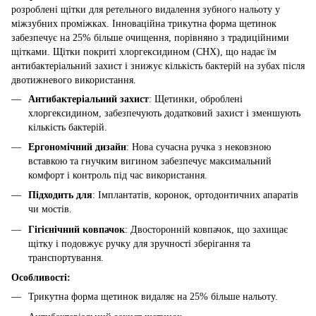
розроблені щітки для ретельного видалення зубного нальоту у
міжзубних проміжках. Інноваційна трикутна форма щетинок
забезпечує на 25% більше очищення, порівняно з традиційними
щітками. Щітки покриті хлоргексидином (CHX), що надає їм
антибактеріальний захист і знижує кількість бактерій на зубах після
двотижневого використання.
Антибактеріальний захист
: Щетинки, оброблені
хлоргексидином, забезпечують додатковий захист і зменшують
кількість бактерій.
Ергономічний дизайн
: Нова сучасна ручка з нековзною
вставкою та гнучким вигином забезпечує максимальний
комфорт і контроль під час використання.
Підходить для
: Імплантатів, коронок, ортодонтичних апаратів
чи мостів.
Гігієнічний ковпачок
: Двосторонній ковпачок, що захищає
щітку і подовжує ручку для зручності зберігання та
транспортування.
Особливості:
Трикутна форма щетинок видаляє на 25% більше нальоту.