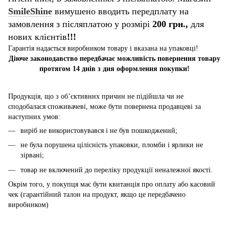
SmileShine
вимушено вводить передплату на
замовлення з післяплатою у розмірі
200 грн.,
для
нових клієнтів
!!!
Гарантія надається виробником товару і вказана на упаковці!
Діюче законодавство передбачає можливість повернення товару
протягом 14 днів з дня оформлення покупки!
Продукція, що з об’єктивних причин не підійшла чи не
сподобалася споживачеві, може бути повернена продавцеві за
наступних умов:
виріб не використовувався і не був пошкоджений;
не була порушена цілісність упаковки, пломби і ярлики не
зірвані;
товар не включений до переліку продукції неналежної якості.
Окрім того, у покупця має бути квитанція про оплату або касовий
чек (гарантійний талон на продукт, якщо це передбачено
виробником)