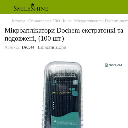
Каталог
Стоматологія PRO
Інше
Мікроаплікатори Dochem екстра
Мікроаплікатори Dochem екстратонкі та
подовжені, (100 шт.)
Артикул:
1А6544
Написати відгук