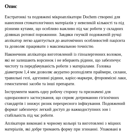
Опис
Екстратонкі та подовжені мікроаплікатори Dochem створені для
нанесення стоматологічних матеріалів у невеликій кількості та під
різними кутами, що особливо важливо під час роботи у складних
ділянках ротової порожнини. Завдяки гнучкій подовженій ручці
аплікатор легко адаптується до анатомічних особливостей пацієнта
та дозволяє працювати з максимальною точністю.
Наконечник аплікатора виготовлений із гіпоалергенних волокон,
які не залишають ворсинок і не вбирають рідини, що забезпечує
чистоту та передбачуваність роботи з матеріалами. Головка
діаметром 1,4 мм дозволяє акуратно розподіляти праймери, силани,
травильні гелі, адгезивні рідини, карієс-маркери, фторовмісні лаки,
гемостатичні засоби та інші препарати.
Інструменти мають одну робочу сторону та призначені для
одноразового застосування, що сприяє дотриманню гігієнічних
стандартів і знижує ризик перехресного інфікування. Подовжений
формат забезпечує легкий доступ до важкодоступних зон і
стабільність під час роботи.
Аплікатори виконані в чорному кольорі та виготовлені з міцних
матеріалів, які добре тримають форму при згинанні. Упаковані в