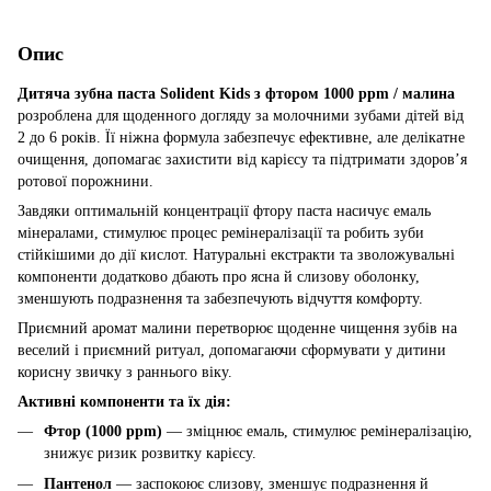
Опис
Дитяча зубна паста Solident Kids з фтором 1000 ppm / малина
розроблена для щоденного догляду за молочними зубами дітей від
2 до 6 років. Її ніжна формула забезпечує ефективне, але делікатне
очищення, допомагає захистити від карієсу та підтримати здоров’я
ротової порожнини.
Завдяки оптимальній концентрації фтору паста насичує емаль
мінералами, стимулює процес ремінералізації та робить зуби
стійкішими до дії кислот. Натуральні екстракти та зволожувальні
компоненти додатково дбають про ясна й слизову оболонку,
зменшують подразнення та забезпечують відчуття комфорту.
Приємний аромат малини перетворює щоденне чищення зубів на
веселий і приємний ритуал, допомагаючи сформувати у дитини
корисну звичку з раннього віку.
Активні компоненти та їх дія:
Фтор (1000 ppm)
— зміцнює емаль, стимулює ремінералізацію,
знижує ризик розвитку карієсу.
Пантенол
— заспокоює слизову, зменшує подразнення й