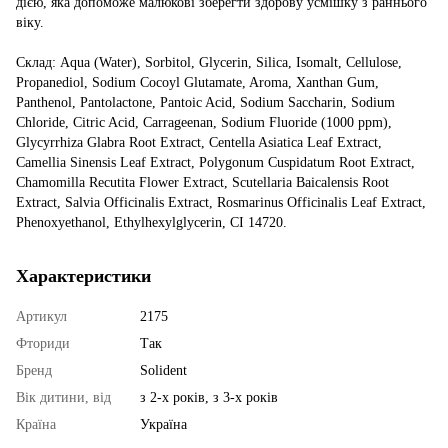
дією, яка допоможе малюкові зберегти здорову усмішку з раннього
віку.
Склад: Aqua (Water), Sorbitol, Glycerin, Silica, Isomalt, Cellulose,
Propanediol, Sodium Cocoyl Glutamate, Aroma, Xanthan Gum,
Panthenol, Pantolactone, Pantoic Acid, Sodium Saccharin, Sodium
Chloride, Citric Acid, Carrageenan, Sodium Fluoride (1000 ppm),
Glycyrrhiza Glabra Root Extract, Centella Asiatica Leaf Extract,
Camellia Sinensis Leaf Extract, Polygonum Cuspidatum Root Extract,
Chamomilla Recutita Flower Extract, Scutellaria Baicalensis Root
Extract, Salvia Officinalis Extract, Rosmarinus Officinalis Leaf Extract,
Phenoxyethanol, Ethylhexylglycerin, CI 14720.
Характеристики
Артикул
2175
Фториди
Так
Бренд
Solident
Вік дитини, від
з 2-х років, з 3-х років
Країна
Україна