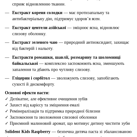
сприяє відновленню тканин.
Екстракт кореня солодки
— має протизапальну та
антибактеріальну дію, підтримує здоров’я ясен.
Екстракт центели азійської
— зміцнює ясна, відновлює
слизову оболонку.
Екстракт зеленого чаю
— природний антиоксидант, захищає
від бактерій і нальоту.
Екстракти ромашки, шавлії, розмарину та шоломниці
байкальської
— комплексно заспокоюють ясна, зменшують
запалення та дбають про чутливу слизову.
Гліцерин і сорбітол
— зволожують слизову, запобігають
сухості й дискомфорту.
Основні ефекти пасти:
✓ Делікатне, але ефективне очищення зубів
✓ Захист від карієсу та зміцнення емалі
✓ Ремінералізація та підтримка природної білизни
✓ Заспокоєння та зволоження слизової оболонки
✓ Приємний малиновий аромат, що мотивує дитину чистити зуби
Solident Kids Raspberry
— безпечна дитяча паста зі збалансованою