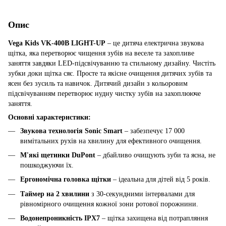
Опис
Vega Kids VK-400B LIGHT-UP
– це дитяча електрична звукова
щітка, яка перетворює чищення зубів на веселе та захопливе
заняття завдяки LED-підсвічуванню та стильному дизайну. Чистіть
зубки доки щітка сяє. Просте та якісне очищення дитячих зубів та
ясен без зусиль та навичок. Дитячий дизайн з кольоровим
підсвічуванням перетворює нудну чистку зубів на захоплююче
заняття.
Основні характеристики:
Звукова технологія Sonic Smart
– забезпечує 17 000
вимітальних рухів на хвилину для ефективного очищення.
М'які щетинки DuPont
– дбайливо очищують зуби та ясна, не
пошкоджуючи їх.
Ергономічна головка щітки
– ідеальна для дітей від 5 років.
Таймер на 2 хвилини
з 30-секундними інтервалами для
рівномірного очищення кожної зони ротової порожнини.
Водонепроникність IPX7
– щітка захищена від потрапляння