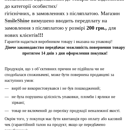
до категорії особистих/
гігієнічних, в замовленнях з післяплатою. Магазин
SmileShine
вимушено вводить передплату на
замовлення з післяплатою у розмірі
200 грн.,
для
нових клієнтів
!!!
Гарантія надається виробником товару і вказана на упаковці!
Діюче законодавство передбачає можливість повернення товару
протягом 14 днів з дня оформлення покупки!
Продукція, що з об’єктивних причин не підійшла чи не
сподобалася споживачеві, може бути повернена продавцеві за
наступних умов:
виріб не використовувався і не був пошкоджений;
не була порушена цілісність упаковки, пломби і ярлики не
зірвані;
товар не включений до переліку продукції неналежної якості.
Окрім того, у покупця має бути квитанція про оплату або касовий
чек (гарантійний талон на продукт, якщо це передбачено