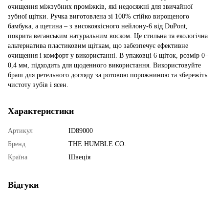
очищення міжзубних проміжків, які недосяжні для звичайної
зубної щітки. Ручка виготовлена зі 100% стійко вирощеного
бамбука, а щетина – з високоякісного нейлону-6 від DuPont,
покрита веганським натуральним воском. Це стильна та екологічна
альтернатива пластиковим щіткам, що забезпечує ефективне
очищення і комфорт у використанні. В упаковці 6 щіток, розмір 0–
0,4 мм, підходить для щоденного використання. Використовуйте
браш для ретельного догляду за ротовою порожниною та збережіть
чистоту зубів і ясен.
Характеристики
Артикул
ID89000
Бренд
THE HUMBLE CO.
Країна
Швеція
Відгуки